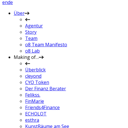
en
de
Über
Agentur
Story
Team
o8 Team Manifesto
o8 Lab
Making of…
Überblick
cleyond
CYO Token
Der Finanz Berater
Felikss.
FinMarie
Friends4Finance
ECHOLOT
esthra
KunstRäume am See