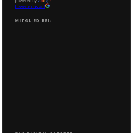
powered by
G
o
o
g
l
e
bewerte uns auf
MITGLIED BEI: