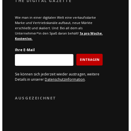
THE DIGITAL GAZETTE
Wie man in einer digitalen Welt eine verkaufsstarke
Marke und Vertriebskanäle aufbaut, neue Märkte
erschließt und skaliert. Und: Bei all dem als
Unternehmer*in den Spaß daran behält!
1x pro W
oche.
Kostenlos.
Ihre E-Mail
EINTRAGEN
Sie können sich jederzeit wieder austragen, weitere
Details in unserer
Datenschutzinformation
.
AUSGEZEICHNET