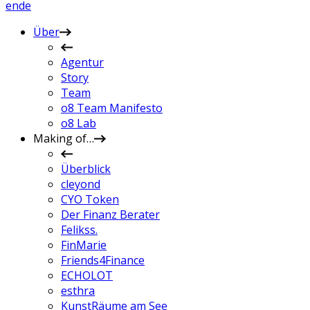
en
de
Über
Agentur
Story
Team
o8 Team Manifesto
o8 Lab
Making of…
Überblick
cleyond
CYO Token
Der Finanz Berater
Felikss.
FinMarie
Friends4Finance
ECHOLOT
esthra
KunstRäume am See