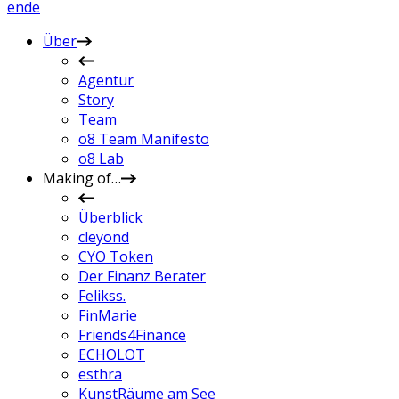
en
de
Über
Agentur
Story
Team
o8 Team Manifesto
o8 Lab
Making of…
Überblick
cleyond
CYO Token
Der Finanz Berater
Felikss.
FinMarie
Friends4Finance
ECHOLOT
esthra
KunstRäume am See