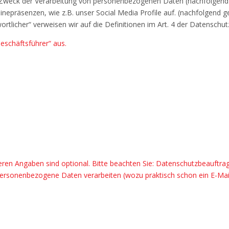
d Zweck der Verarbeitung von personenbezogenen Daten (nachfolgend 
epräsenzen, wie z.B. unser Social Media Profile auf. (nachfolgend g
wortlicher“ verweisen wir auf die Definitionen im Art. 4 der Datensc
Geschäftsführer“ aus.
deren Angaben sind optional. Bitte beachten Sie: Datenschutzbeauftra
 personenbezogene Daten verarbeiten (wozu praktisch schon ein E-Mai