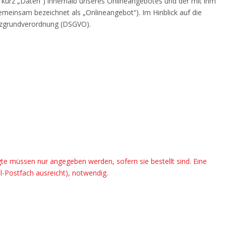
kurz „Daten“) innerhalb unseres Onlineangebotes und der mit ihm
emeinsam bezeichnet als „Onlineangebot“). Im Hinblick auf die
hutzgrundverordnung (DSGVO).
gte müssen nur angegeben werden, sofern sie bestellt sind. Eine
l-Postfach ausreicht), notwendig.