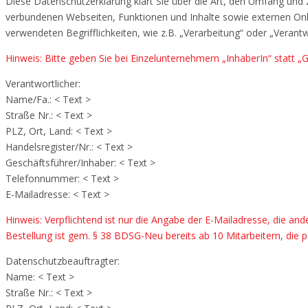
Diese Datenschutzerklärung klärt Sie über die Art, den Umfang un
verbundenen Webseiten, Funktionen und Inhalte sowie externen Onlin
verwendeten Begrifflichkeiten, wie z.B. „Verarbeitung“ oder „Verant
Hinweis: Bitte geben Sie bei Einzelunternehmern „InhaberIn“ statt „
Verantwortlicher:
Name/Fa.: < Text >
Straße Nr.: < Text >
PLZ, Ort, Land: < Text >
Handelsregister/Nr.: < Text >
Geschäftsführer/Inhaber: < Text >
Telefonnummer: < Text >
E-Mailadresse: < Text >
Hinweis: Verpflichtend ist nur die Angabe der E-Mailadresse, die an
Bestellung ist gem. § 38 BDSG-Neu bereits ab 10 Mitarbeitern, die
Datenschutzbeauftragter:
Name: < Text >
Straße Nr.: < Text >