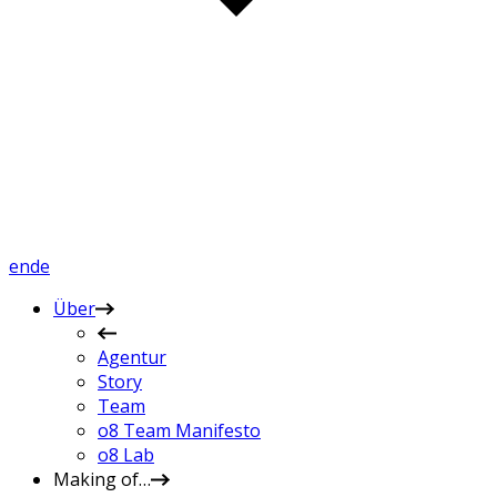
en
de
Über
Agentur
Story
Team
o8 Team Manifesto
o8 Lab
Making of…