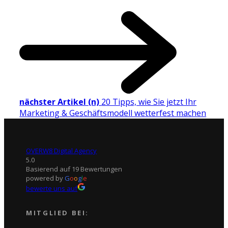
nächster Artikel (n)
20 Tipps, wie Sie jetzt Ihr
Marketing & Geschäftsmodell wetterfest machen
OVERW8 Digital Agency
5.0
Basierend auf 19 Bewertungen
powered by
G
o
o
g
l
e
bewerte uns auf
MITGLIED BEI: