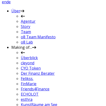
en
de
Über
Agentur
Story
Team
o8 Team Manifesto
o8 Lab
Making of…
Überblick
cleyond
CYO Token
Der Finanz Berater
Felikss.
FinMarie
Friends4Finance
ECHOLOT
esthra
KunstRäume am See