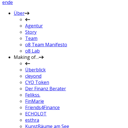
en
de
Über
Agentur
Story
Team
o8 Team Manifesto
o8 Lab
Making of…
Überblick
cleyond
CYO Token
Der Finanz Berater
Felikss.
FinMarie
Friends4Finance
ECHOLOT
esthra
KunstRäume am See