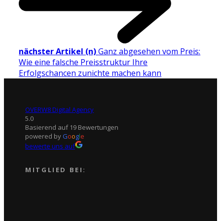
nächster Artikel (n)
Ganz abgesehen vom Preis:
Wie eine falsche Preisstruktur Ihre
Erfolgschancen zunichte machen kann
OVERW8 Digital Agency
5.0
Basierend auf 19 Bewertungen
powered by
G
o
o
g
l
e
bewerte uns auf
MITGLIED BEI: