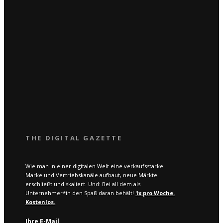
THE DIGITAL GAZETTE
Wie man in einer digitalen Welt eine verkaufsstarke
Marke und Vertriebskanäle aufbaut, neue Märkte
erschließt und skaliert. Und: Bei all dem als
Unternehmer*in den Spaß daran behält!
1x pro W
oche.
Kostenlos.
Ihre E-Mail