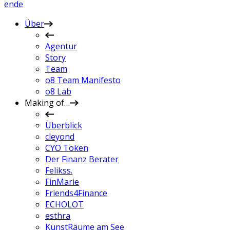
en
de
Über
Agentur
Story
Team
o8 Team Manifesto
o8 Lab
Making of…
Überblick
cleyond
CYO Token
Der Finanz Berater
Felikss.
FinMarie
Friends4Finance
ECHOLOT
esthra
KunstRäume am See