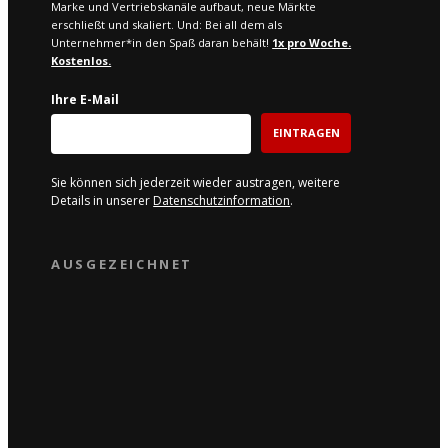
Marke und Vertriebskanäle aufbaut, neue Märkte
erschließt und skaliert. Und: Bei all dem als
Unternehmer*in den Spaß daran behält!
1x pro W
oche.
Kostenlos.
Ihre E-Mail
EINTRAGEN
Sie können sich jederzeit wieder austragen, weitere
Details in unserer
Datenschutzinformation
.
AUSGEZEICHNET