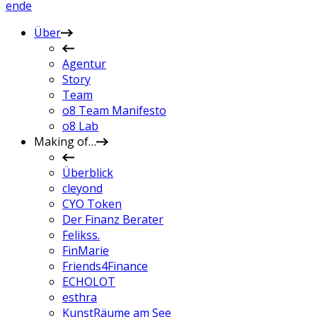
en
de
Über
Agentur
Story
Team
o8 Team Manifesto
o8 Lab
Making of…
Überblick
cleyond
CYO Token
Der Finanz Berater
Felikss.
FinMarie
Friends4Finance
ECHOLOT
esthra
KunstRäume am See