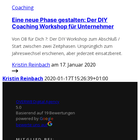
Coaching
Eine neue Phase gestalten: Der DIY
Coaching Workshop für Unternehmer
Von O8 für Dich ?: Der DIY Workshop zum Abschluß /
Start zwischen zwei Zeitphasen. Ursprünglich zum
Jahreswechsel erschienen, aber jederzeit einsatzbereit.
Kristin Reinbach
am 17. Januar 2020
Kristin Reinbach
2020-01-17T15:26:39+01:00
OVERW8 Digital Agency
5.0
Basierend auf 19 Bewertungen
powered by
G
o
o
g
l
e
bewerte uns auf
MITGLIED BEI: