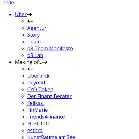
en
de
Über
Agentur
Story
Team
o8 Team Manifesto
o8 Lab
Making of…
Überblick
cleyond
CYO Token
Der Finanz Berater
Felikss.
FinMarie
Friends4Finance
ECHOLOT
esthra
KunstRäume am See