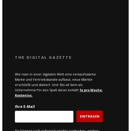
THE DIGITAL GAZETTE
Wie man in einer digitalen Welt eine verkaufsstarke
Marke und Vertriebskanäle aufbaut, neue Märkte
erschließt und skaliert. Und: Bei all dem als
Unternehmer*in den Spaß daran behält!
1x pro W
oche.
Kostenlos.
Ihre E-Mail
EINTRAGEN
Sie können sich jederzeit wieder austragen, weitere