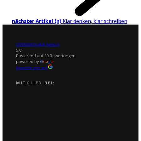
nächster Artikel (n)
Klar denken, klar schreiben
OVERW8 Digital Agency
5.0
Basierend auf 19 Bewertungen
powered by
G
o
o
g
l
e
bewerte uns auf
MITGLIED BEI: