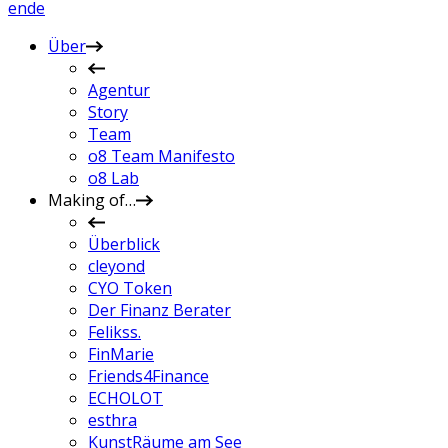
en
de
Über
Agentur
Story
Team
o8 Team Manifesto
o8 Lab
Making of…
Überblick
cleyond
CYO Token
Der Finanz Berater
Felikss.
FinMarie
Friends4Finance
ECHOLOT
esthra
KunstRäume am See