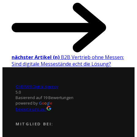
nächster Artikel (n)
B2B Vertrieb ohne Messen:
Sind digitale Messestände echt die Lösung?
OVERW8 Digital Agency
5.0
Basierend auf 19 Bewertungen
powered by
G
o
o
g
l
e
bewerte uns auf
MITGLIED BEI: