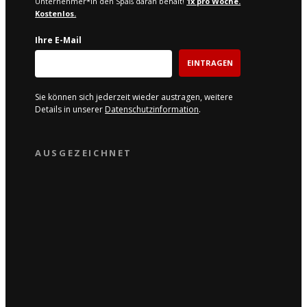
Unternehmer*in den Spaß daran behält!
1x pro W
oche.
Kostenlos.
Ihre E-Mail
EINTRAGEN
Sie können sich jederzeit wieder austragen, weitere
Details in unserer
Datenschutzinformation
.
AUSGEZEICHNET