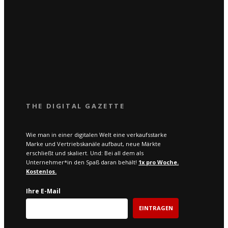
THE DIGITAL GAZETTE
Wie man in einer digitalen Welt eine verkaufsstarke
Marke und Vertriebskanäle aufbaut, neue Märkte
erschließt und skaliert. Und: Bei all dem als
Unternehmer*in den Spaß daran behält!
1x pro W
oche.
Kostenlos.
Ihre E-Mail
EINTRAGEN