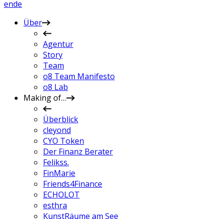
en
de
Über
Agentur
Story
Team
o8 Team Manifesto
o8 Lab
Making of…
Überblick
cleyond
CYO Token
Der Finanz Berater
Felikss.
FinMarie
Friends4Finance
ECHOLOT
esthra
KunstRäume am See