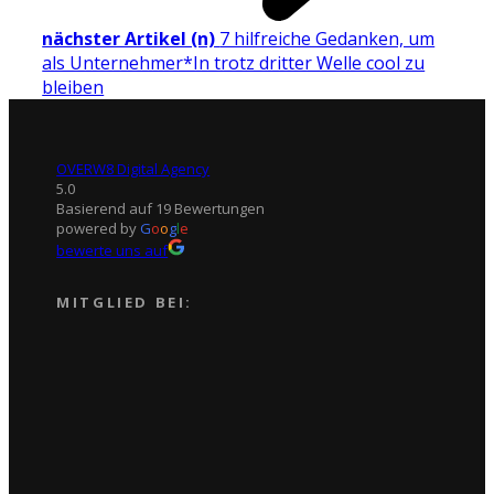
nächster Artikel (n)
7 hilfreiche Gedanken, um
als Unternehmer*In trotz dritter Welle cool zu
bleiben
OVERW8 Digital Agency
5.0
Basierend auf 19 Bewertungen
powered by
G
o
o
g
l
e
bewerte uns auf
MITGLIED BEI: