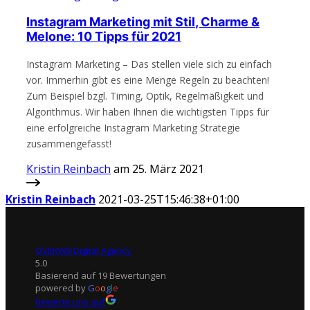
Instagram Marketing mit Stil, Charme &
Melone: 10 Tipps für 2021
Instagram Marketing – Das stellen viele sich zu einfach
vor. Immerhin gibt es eine Menge Regeln zu beachten!
Zum Beispiel bzgl. Timing, Optik, Regelmäßigkeit und
Algorithmus. Wir haben Ihnen die wichtigsten Tipps für
eine erfolgreiche Instagram Marketing Strategie
zusammengefasst!
Kristin Reinbach
am 25. März 2021
Kristin Reinbach
2021-03-25T15:46:38+01:00
OVERW8 Digital Agency
5.0
Basierend auf 19 Bewertungen
powered by
G
o
o
g
l
e
bewerte uns auf