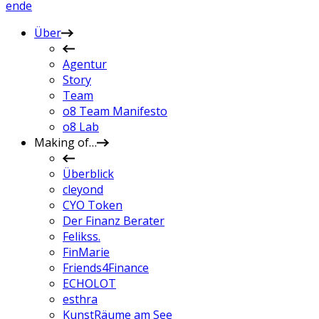
en
de
Über
Agentur
Story
Team
o8 Team Manifesto
o8 Lab
Making of…
Überblick
cleyond
CYO Token
Der Finanz Berater
Felikss.
FinMarie
Friends4Finance
ECHOLOT
esthra
KunstRäume am See