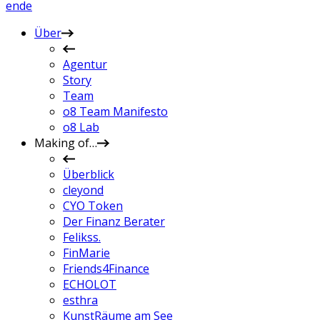
en
de
Über
Agentur
Story
Team
o8 Team Manifesto
o8 Lab
Making of…
Überblick
cleyond
CYO Token
Der Finanz Berater
Felikss.
FinMarie
Friends4Finance
ECHOLOT
esthra
KunstRäume am See