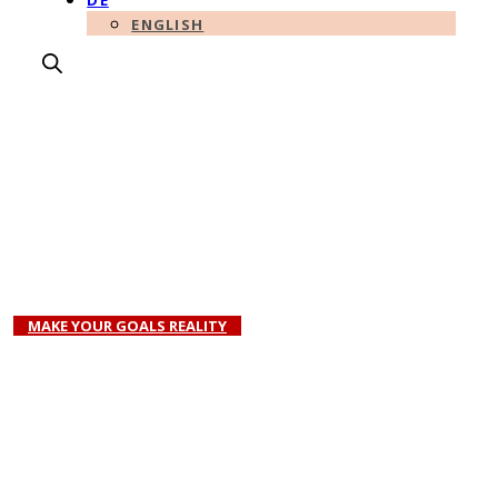
DE
ENGLISH
Wo das
Marketinghandwerk auf
das Unternehmertum trifft.
MAKE YOUR GOALS REALITY